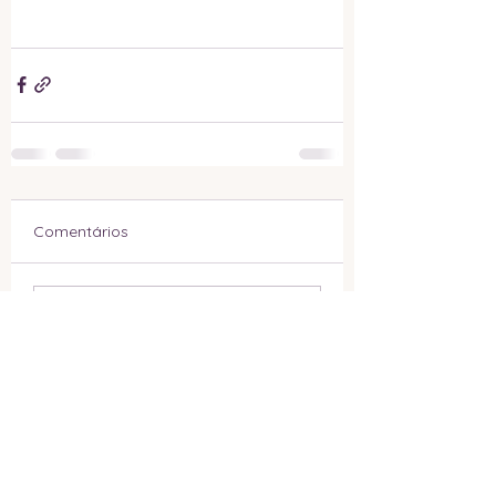
Comentários
Escreva um comentário
Katya K. Borges
Terapeuta e Facilitadora Sistêmica